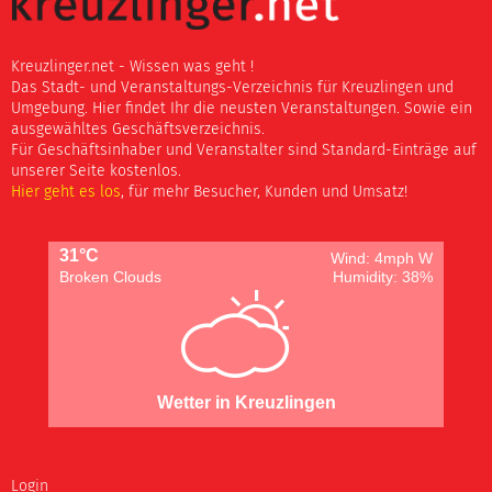
Kreuzlinger.net - Wissen was geht !
Das Stadt- und Veranstaltungs-Verzeichnis für Kreuzlingen und
Umgebung. Hier findet Ihr die neusten Veranstaltungen. Sowie ein
ausgewähltes Geschäftsverzeichnis.
Für Geschäftsinhaber und Veranstalter sind Standard-Einträge auf
unserer Seite kostenlos.
Hier geht es los
, für mehr Besucher, Kunden und Umsatz!
31°C
Wind: 4mph W
Broken Clouds
Humidity: 38%
Wetter in Kreuzlingen
Login