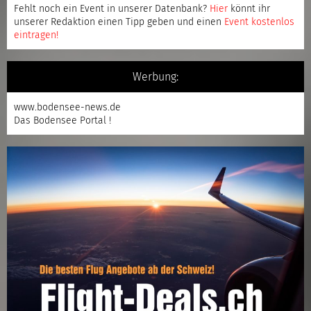
Fehlt noch ein Event in unserer Datenbank?
Hier
könnt ihr
unserer Redaktion einen Tipp geben und einen
Event kostenlos
eintragen
!
Werbung:
www.bodensee-news.de
Das Bodensee Portal !