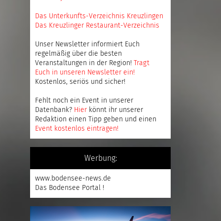
Das Unterkunfts-Verzeichnis Kreuzlingen
Das Kreuzlinger Restaurant-Verzeichnis
Unser Newsletter informiert Euch
regelmäßig über die besten
Veranstaltungen in der Region!
Tragt
Euch in unseren Newsletter ein
!
Kostenlos, seriös und sicher!
Fehlt noch ein Event in unserer
Datenbank?
Hier
könnt ihr unserer
Redaktion einen Tipp geben und einen
Event kostenlos eintragen
!
Werbung:
www.bodensee-news.de
Das Bodensee Portal !