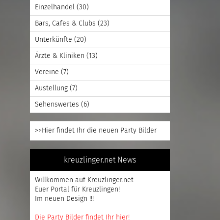
Einzelhandel
(30)
Bars, Cafes & Clubs
(23)
Unterkünfte
(20)
Ärzte & Kliniken
(13)
Vereine
(7)
Austellung
(7)
Sehenswertes
(6)
>>Hier findet Ihr die neuen Party Bilder
kreuzlinger.net News
Willkommen auf Kreuzlinger.net
Euer Portal für Kreuzlingen!
Im neuen Design !!!
Die Party Bilder findet Ihr hier!