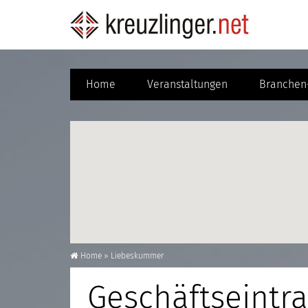
Home
Veranstaltungen
Branchen-
Home
»
Liebeskummer
Geschäftseintr