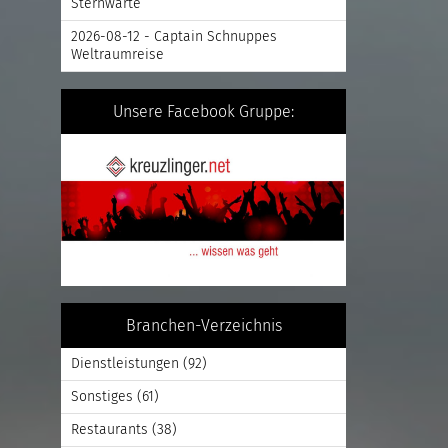
Sternwarte
2026-08-12 - Captain Schnuppes
Weltraumreise
Unsere Facebook Gruppe:
Branchen-Verzeichnis
Dienstleistungen
(92)
Sonstiges
(61)
Restaurants
(38)