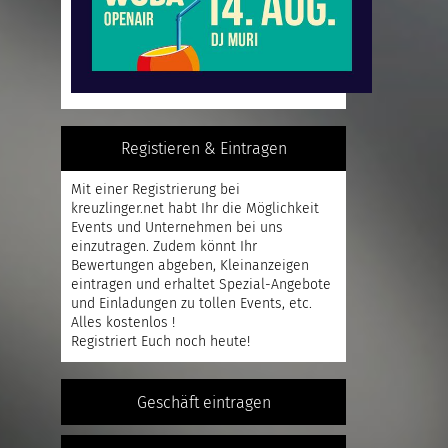
Registieren & Eintragen
Mit einer
Registrierung
bei
kreuzlinger.net habt Ihr die Möglichkeit
Events und Unternehmen bei uns
einzutragen. Zudem könnt Ihr
Bewertungen abgeben, Kleinanzeigen
eintragen und erhaltet Spezial-Angebote
und Einladungen zu tollen Events, etc.
Alles kostenlos !
Registriert
Euch noch heute!
Geschäft eintragen