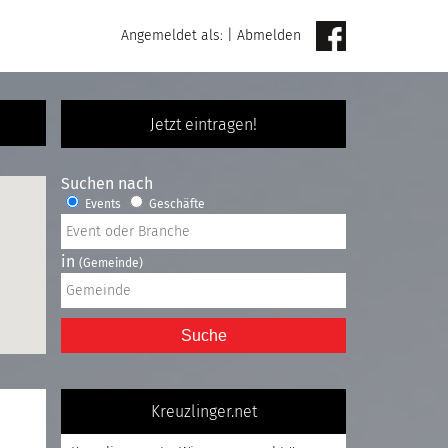
Angemeldet als:
|
Abmelden
Jetzt eintragen!
Suchen nach
Events
Geschäfte
in
(Gemeinde)
Suche
Kreuzlinger.net