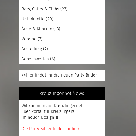
Bars, Cafes & Clubs
(23)
Unterkünfte
(20)
Ärzte & Kliniken
(13)
Vereine
(7)
Austellung
(7)
Sehenswertes
(6)
>>Hier findet Ihr die neuen Party Bilder
kreuzlinger.net News
Willkommen auf Kreuzlinger.net
Euer Portal für Kreuzlingen!
Im neuen Design !!!
Die Party Bilder findet Ihr hier!