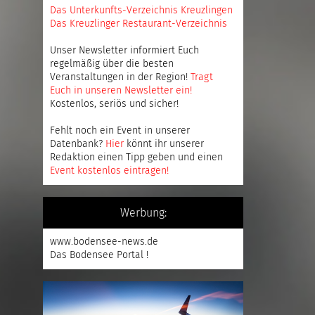
Das Unterkunfts-Verzeichnis Kreuzlingen
Das Kreuzlinger Restaurant-Verzeichnis
Unser Newsletter informiert Euch
regelmäßig über die besten
Veranstaltungen in der Region!
Tragt
Euch in unseren Newsletter ein
!
Kostenlos, seriös und sicher!
Fehlt noch ein Event in unserer
Datenbank?
Hier
könnt ihr unserer
Redaktion einen Tipp geben und einen
Event kostenlos eintragen
!
Werbung:
www.bodensee-news.de
Das Bodensee Portal !