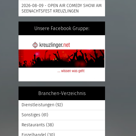
2026-08-09 - OPEN AIR COMEDY SHOW AM
SEENACHTSFEST KREUZLINGEN
Unsere Facebook Gruppe:
Branchen-Verzeichnis
Dienstleistungen
(92)
Sonstiges
(61)
Restaurants
(38)
Einzelhandel
(30)