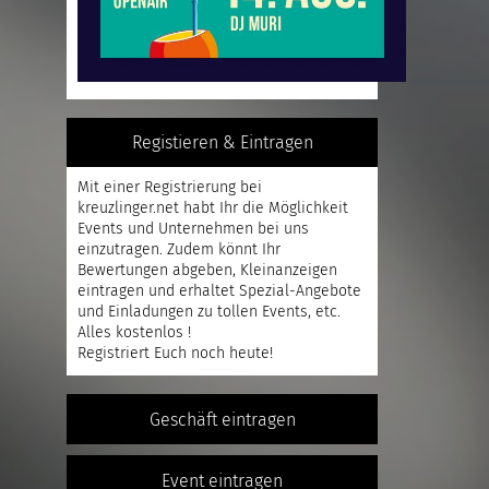
Registieren & Eintragen
Mit einer
Registrierung
bei
kreuzlinger.net habt Ihr die Möglichkeit
Events und Unternehmen bei uns
einzutragen. Zudem könnt Ihr
Bewertungen abgeben, Kleinanzeigen
eintragen und erhaltet Spezial-Angebote
und Einladungen zu tollen Events, etc.
Alles kostenlos !
Registriert
Euch noch heute!
Geschäft eintragen
Event eintragen