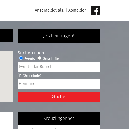
Angemeldet als:
|
Abmelden
Jetzt eintragen!
Suchen nach
Events
Geschäfte
in
(Gemeinde)
Suche
Kreuzlinger.net