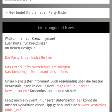
>>Hier findet Ihr die neuen Party Bilder
kreuzlinger.net News
Willkommen auf Kreuzlinger.net
Euer Portal für Kreuzlingen!
Im neuen Design !!!
Die Party Bilder findet Ihr hier!
Das Unterkunfts-Verzeichnis Kreuzlingen
Das Kreuzlinger Restaurant-Verzeichnis
Unser Newsletter informiert Euch regelmäßig über die besten
Veranstaltungen in der Region!
Tragt Euch in unseren
Newsletter ein
!
Kostenlos, seriös und sicher!
Fehlt noch ein Event in unserer Datenbank?
Hier
könnt ihr
unserer Redaktion einen Tipp geben und einen
Event kostenlos
eintragen
!