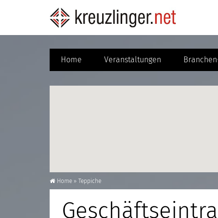
Home
Veranstaltungen
Branchen-
Home
»
Teppiche
Geschäftseintra