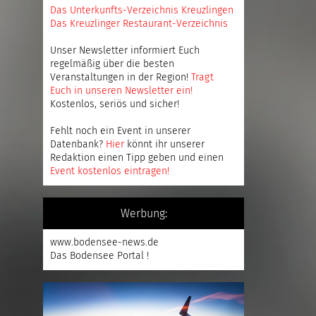
Das Unterkunfts-Verzeichnis Kreuzlingen
Das Kreuzlinger Restaurant-Verzeichnis
Unser Newsletter informiert Euch
regelmäßig über die besten
Veranstaltungen in der Region!
Tragt
Euch in unseren Newsletter ein
!
Kostenlos, seriös und sicher!
Fehlt noch ein Event in unserer
Datenbank?
Hier
könnt ihr unserer
Redaktion einen Tipp geben und einen
Event kostenlos eintragen
!
Werbung:
www.bodensee-news.de
Das Bodensee Portal !