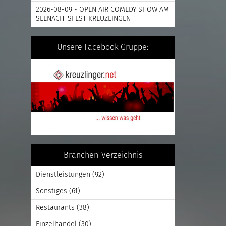
2026-08-09 - OPEN AIR COMEDY SHOW AM
SEENACHTSFEST KREUZLINGEN
Unsere Facebook Gruppe:
Branchen-Verzeichnis
Dienstleistungen
(92)
Sonstiges
(61)
Restaurants
(38)
Einzelhandel
(30)