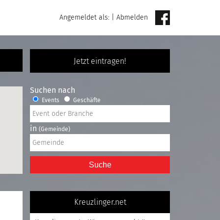
Angemeldet als:
|
Abmelden
Jetzt eintragen!
Suchen nach
Events
Geschäfte
in
(Gemeinde)
Suche
Kreuzlinger.net