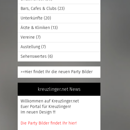
Bars, Cafes & Clubs
(23)
Unterkünfte
(20)
Ärzte & Kliniken
(13)
Vereine
(7)
Austellung
(7)
Sehenswertes
(6)
>>Hier findet Ihr die neuen Party Bilder
kreuzlinger.net News
Willkommen auf Kreuzlinger.net
Euer Portal für Kreuzlingen!
Im neuen Design !!!
Die Party Bilder findet Ihr hier!