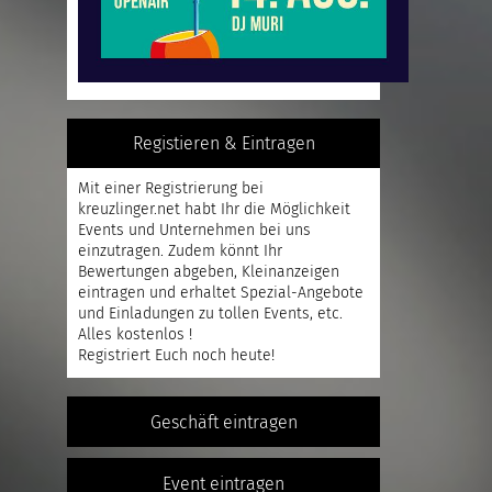
Registieren & Eintragen
Mit einer
Registrierung
bei
kreuzlinger.net habt Ihr die Möglichkeit
Events und Unternehmen bei uns
einzutragen. Zudem könnt Ihr
Bewertungen abgeben, Kleinanzeigen
eintragen und erhaltet Spezial-Angebote
und Einladungen zu tollen Events, etc.
Alles kostenlos !
Registriert
Euch noch heute!
Geschäft eintragen
Event eintragen