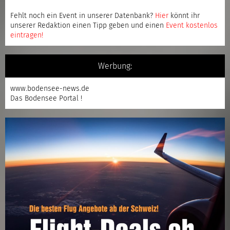
Fehlt noch ein Event in unserer Datenbank?
Hier
könnt ihr
unserer Redaktion einen Tipp geben und einen
Event kostenlos
eintragen
!
Werbung:
www.bodensee-news.de
Das Bodensee Portal !