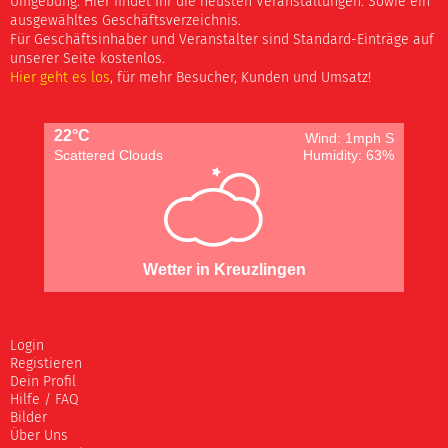
Umgebung. Hier findet Ihr die neusten Veranstaltungen. Sowie ein
ausgewähltes Geschäftsverzeichnis.
Für Geschäftsinhaber und Veranstalter sind Standard-Einträge auf
unserer Seite kostenlos.
Hier geht es los
, für mehr Besucher, Kunden und Umsatz!
22°C
Wind: 1mph S
Scattered Clouds
Humidity: 63%
Wetter in Kreuzlingen
Login
Registieren
Dein Profil
Hilfe / FAQ
Bilder
Über Uns