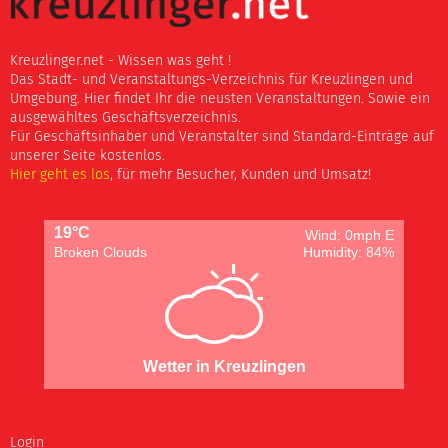
Kreuzlinger.net - Wissen was geht !
Das Stadt- und Veranstaltungs-Verzeichnis für Kreuzlingen und
Umgebung. Hier findet Ihr die neusten Veranstaltungen. Sowie ein
ausgewähltes Geschäftsverzeichnis.
Für Geschäftsinhaber und Veranstalter sind Standard-Einträge auf
unserer Seite kostenlos.
Hier geht es los
, für mehr Besucher, Kunden und Umsatz!
19°C
Wind: 0mph E
Broken Clouds
Humidity: 84%
Wetter in Kreuzlingen
Login