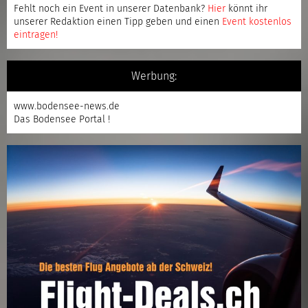
Fehlt noch ein Event in unserer Datenbank?
Hier
könnt ihr
unserer Redaktion einen Tipp geben und einen
Event kostenlos
eintragen
!
Werbung:
www.bodensee-news.de
Das Bodensee Portal !