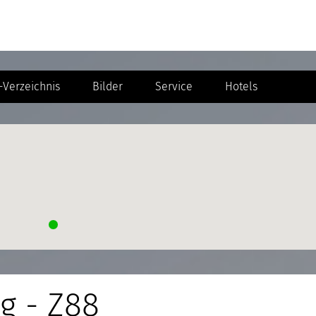
Verzeichnis
Bilder
Service
Hotels
g - Z88