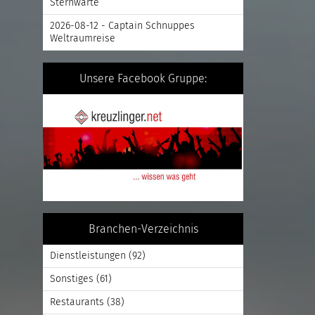
Sternwarte
2026-08-12 - Captain Schnuppes
Weltraumreise
Unsere Facebook Gruppe:
Branchen-Verzeichnis
Dienstleistungen
(92)
Sonstiges
(61)
Restaurants
(38)