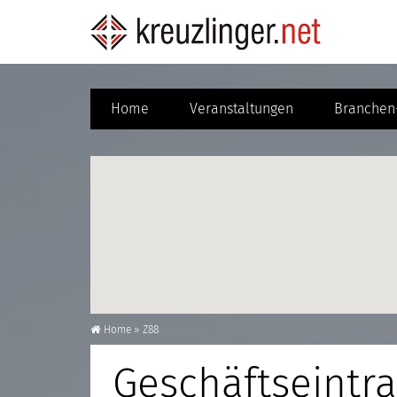
Home
Veranstaltungen
Branchen-
Home
»
Z88
Geschäftseintra