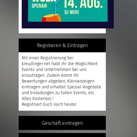
Registieren & Eintragen
Mit einer
Registrierung
bei
kreuzlinger.net habt Ihr die Möglichkeit
Events und Unternehmen bei uns
einzutragen. Zudem könnt Ihr
Bewertungen abgeben, Kleinanzeigen
eintragen und erhaltet Spezial-Angebote
und Einladungen zu tollen Events, etc.
Alles kostenlos !
Registriert
Euch noch heute!
Geschäft eintragen