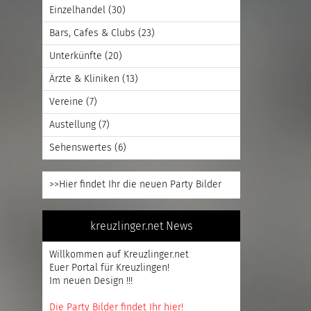
Einzelhandel
(30)
Bars, Cafes & Clubs
(23)
Unterkünfte
(20)
Ärzte & Kliniken
(13)
Vereine
(7)
Austellung
(7)
Sehenswertes
(6)
>>Hier findet Ihr die neuen Party Bilder
kreuzlinger.net News
Willkommen auf Kreuzlinger.net
Euer Portal für Kreuzlingen!
Im neuen Design !!!
Die Party Bilder findet Ihr hier!