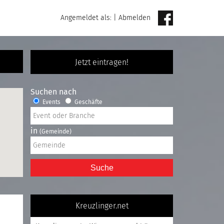
Angemeldet als:
|
Abmelden
Jetzt eintragen!
Suchen nach
Events
Geschäfte
in
(Gemeinde)
Suche
Kreuzlinger.net