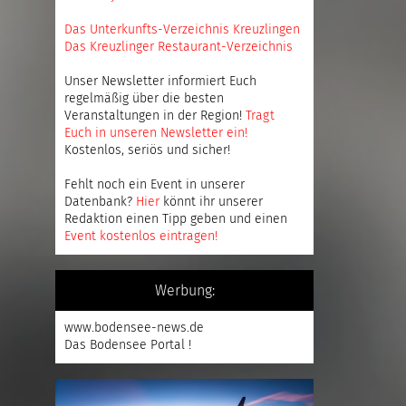
Das Unterkunfts-Verzeichnis Kreuzlingen
Das Kreuzlinger Restaurant-Verzeichnis
Unser Newsletter informiert Euch
regelmäßig über die besten
Veranstaltungen in der Region!
Tragt
Euch in unseren Newsletter ein
!
Kostenlos, seriös und sicher!
Fehlt noch ein Event in unserer
Datenbank?
Hier
könnt ihr unserer
Redaktion einen Tipp geben und einen
Event kostenlos eintragen
!
Werbung:
www.bodensee-news.de
Das Bodensee Portal !