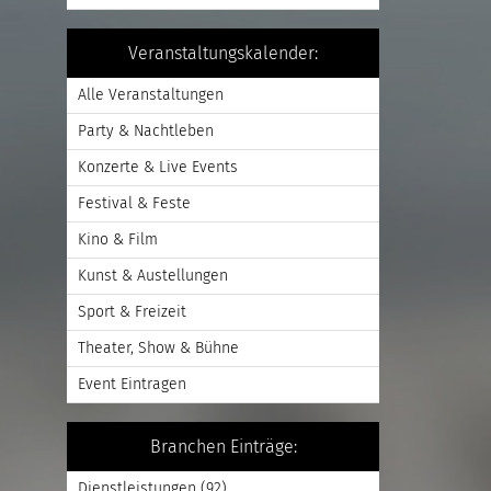
Veranstaltungskalender:
Alle Veranstaltungen
Party & Nachtleben
Konzerte & Live Events
Festival & Feste
Kino & Film
Kunst & Austellungen
Sport & Freizeit
Theater, Show & Bühne
Event Eintragen
Branchen Einträge:
Dienstleistungen
(92)