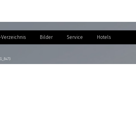
Verzeichnis
Bilder
Service
Hotels
G_8473