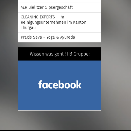
M.R Bielitzer Gipsergeschäft
CLEANING EXPERTS – Ihr
Reinigungsunternehmen im Kanton
Thurgau
Praxis Seva – Yoga & Ayureda
Wissen was geht ! FB Gruppe: