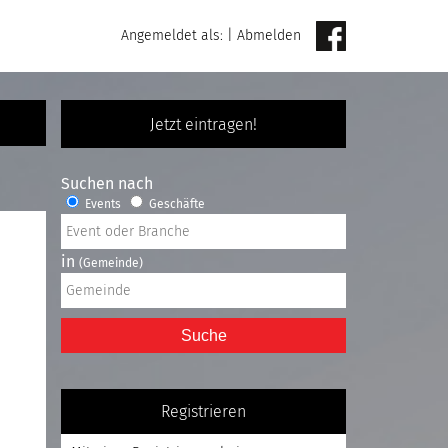
Angemeldet als:
|
Abmelden
Jetzt eintragen!
Suchen nach
Events
Geschäfte
in
(Gemeinde)
Suche
Registrieren