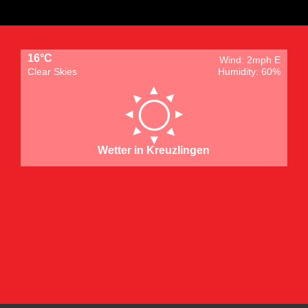
16°C
Wind: 2mph E
Clear Skies
Humidity: 60%
Wetter in Kreuzlingen