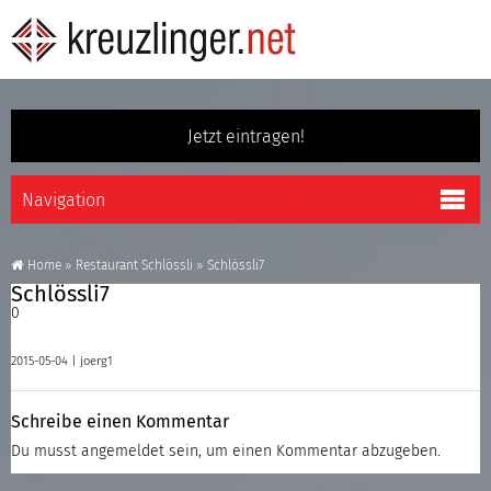
Jetzt eintragen!
Home
»
Restaurant Schlössli
»
Schlössli7
Schlössli7
0
2015-05-04 |
joerg1
Schreibe einen Kommentar
Du musst
angemeldet
sein, um einen Kommentar abzugeben.