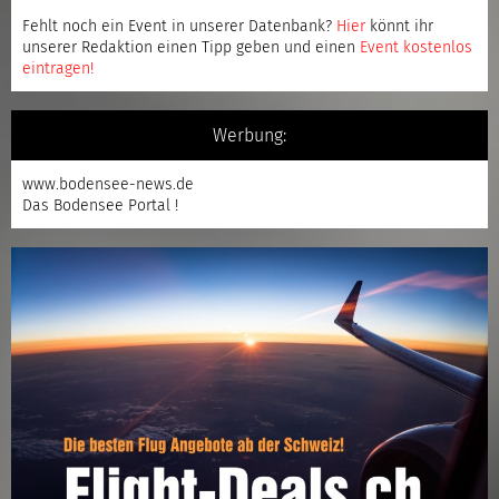
Fehlt noch ein Event in unserer Datenbank?
Hier
könnt ihr
unserer Redaktion einen Tipp geben und einen
Event kostenlos
eintragen
!
Werbung:
www.bodensee-news.de
Das Bodensee Portal !