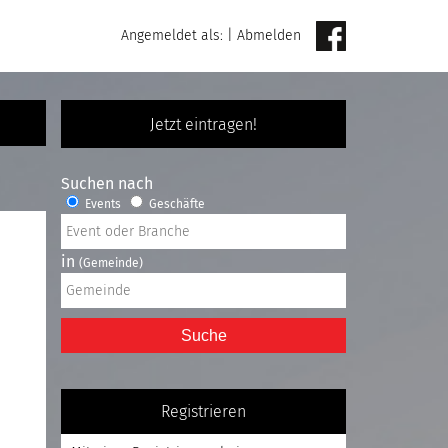
Angemeldet als:
|
Abmelden
Jetzt eintragen!
Suchen nach
Events
Geschäfte
in
(Gemeinde)
Suche
Registrieren