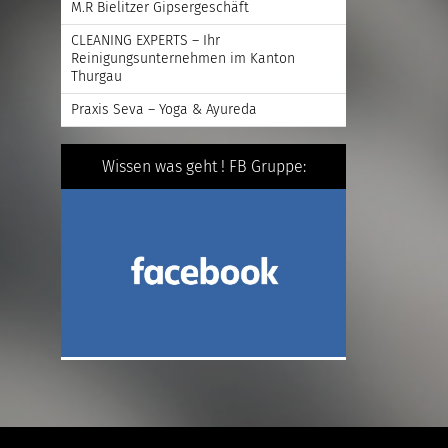
M.R Bielitzer Gipsergeschäft
CLEANING EXPERTS – Ihr
Reinigungsunternehmen im Kanton
Thurgau
Praxis Seva – Yoga & Ayureda
Wissen was geht ! FB Gruppe: