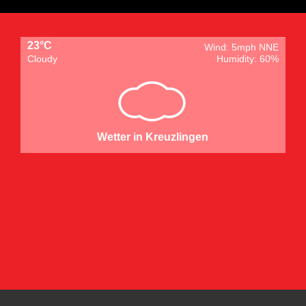
23°C
Wind: 5mph NNE
Cloudy
Humidity: 60%
Wetter in Kreuzlingen