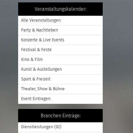
Veranstaltungskalender:
Alle Veranstaltungen
Party & Nachtleben
Konzerte & Live Events
Festival & Feste
Kino & Film
Kunst & Austellungen
Sport & Freizeit
Theater, Show & Bühne
Event Eintragen
Branchen Einträge:
Dienstleistungen
(92)