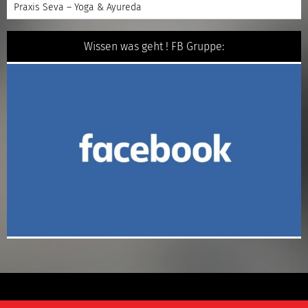
Praxis Seva – Yoga & Ayureda
Wissen was geht ! FB Gruppe: