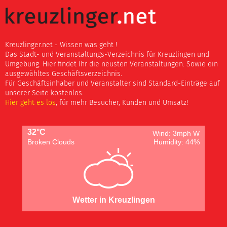
Kreuzlinger.net - Wissen was geht !
Das Stadt- und Veranstaltungs-Verzeichnis für Kreuzlingen und
Umgebung. Hier findet Ihr die neusten Veranstaltungen. Sowie ein
ausgewähltes Geschäftsverzeichnis.
Für Geschäftsinhaber und Veranstalter sind Standard-Einträge auf
unserer Seite kostenlos.
Hier geht es los
, für mehr Besucher, Kunden und Umsatz!
32°C
Wind: 3mph W
Broken Clouds
Humidity: 44%
Wetter in Kreuzlingen