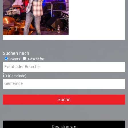
Suchen nach
Events
Geschäfte
in
(Gemeinde)
Suche
Registrieren