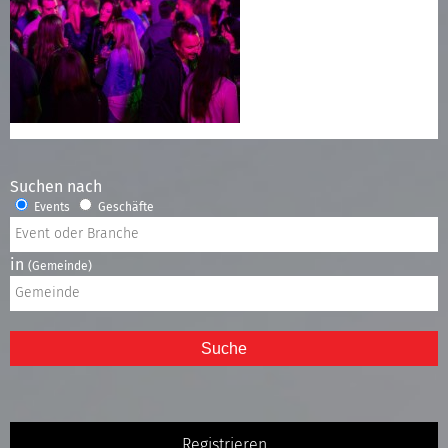
Suchen nach
Events
Geschäfte
in
(Gemeinde)
Suche
Registrieren