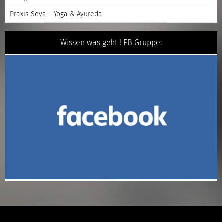
Praxis Seva – Yoga & Ayureda
Wissen was geht ! FB Gruppe: