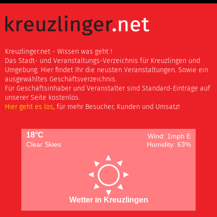
Kreuzlinger.net - Wissen was geht !
Das Stadt- und Veranstaltungs-Verzeichnis für Kreuzlingen und
Umgebung. Hier findet Ihr die neusten Veranstaltungen. Sowie ein
ausgewähltes Geschäftsverzeichnis.
Für Geschäftsinhaber und Veranstalter sind Standard-Einträge auf
unserer Seite kostenlos.
Hier geht es los
, für mehr Besucher, Kunden und Umsatz!
18°C
Wind: 1mph E
Clear Skies
Humidity: 63%
Wetter in Kreuzlingen