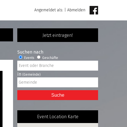
Angemeldet als:
|
Abmelden
Jetzt eintragen!
Suchen nach
Events
Geschäfte
in
(Gemeinde)
Suche
Event Location Karte