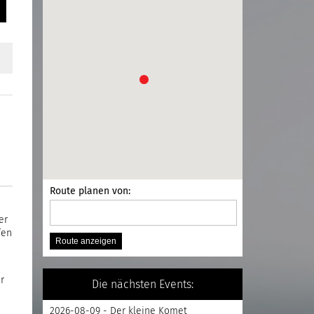
Route planen von:
er
fen
r
Die nächsten Events:
2026-08-09 - Der kleine Komet