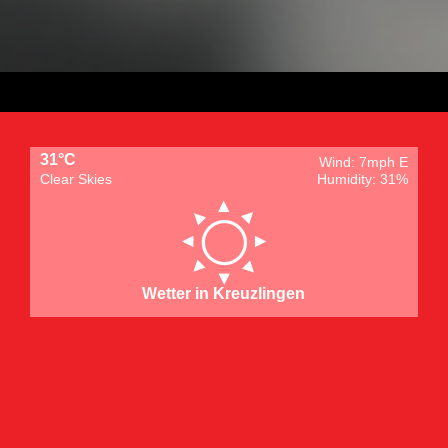
31°C
Wind: 7mph E
Clear Skies
Humidity: 31%
Wetter in Kreuzlingen