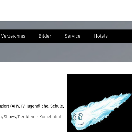
Verzeichnis
Bilder
Service
Hotels
iert (AHV, IV, Jugendliche, Schule,
um/Shows/Der-kleine-Komet.html