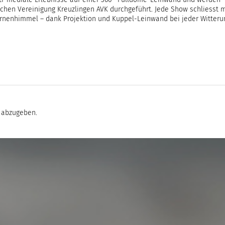
ti-mediale Erlebnisse auf einer 360° Fulldome-Leinwand und werden
chen Vereinigung Kreuzlingen AVK durchgeführt. Jede Show schliesst m
ternenhimmel – dank Projektion und Kuppel-Leinwand bei jeder Witteru
 abzugeben.