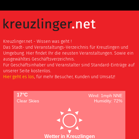
Kreuzlinger.net - Wissen was geht !
Das Stadt- und Veranstaltungs-Verzeichnis für Kreuzlingen und
Umgebung. Hier findet Ihr die neusten Veranstaltungen. Sowie ein
ausgewähltes Geschäftsverzeichnis.
Für Geschäftsinhaber und Veranstalter sind Standard-Einträge auf
unserer Seite kostenlos.
Hier geht es los
, für mehr Besucher, Kunden und Umsatz!
17°C
Wind: 1mph NNE
Clear Skies
Humidity: 72%
Wetter in Kreuzlingen