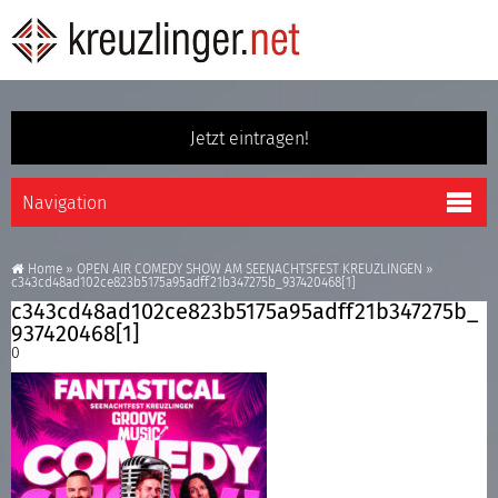
Jetzt eintragen!
Home
»
OPEN AIR COMEDY SHOW AM SEENACHTSFEST KREUZLINGEN
»
c343cd48ad102ce823b5175a95adff21b347275b_937420468[1]
c343cd48ad102ce823b5175a95adff21b347275b_
937420468[1]
0