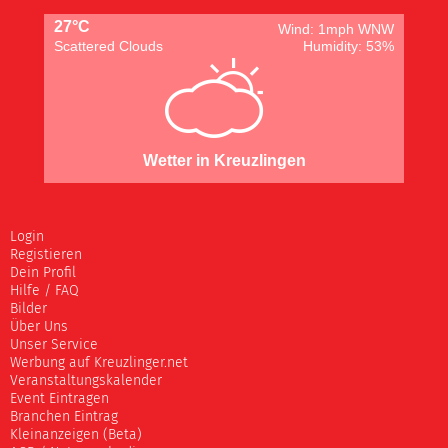
27°C
Wind: 1mph WNW
Scattered Clouds
Humidity: 53%
Wetter in Kreuzlingen
Login
Registieren
Dein Profil
Hilfe / FAQ
Bilder
Über Uns
Unser Service
Werbung auf Kreuzlinger.net
Veranstaltungskalender
Event Eintragen
Branchen Eintrag
Kleinanzeigen (Beta)