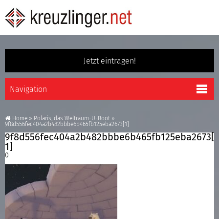
Jetzt eintragen!
Home
»
Polaris, das Weltraum-U-Boot
»
9f8d556fec404a2b482bbbe6b465fb125eba2673[1]
9f8d556fec404a2b482bbbe6b465fb125eba2673[
1]
0