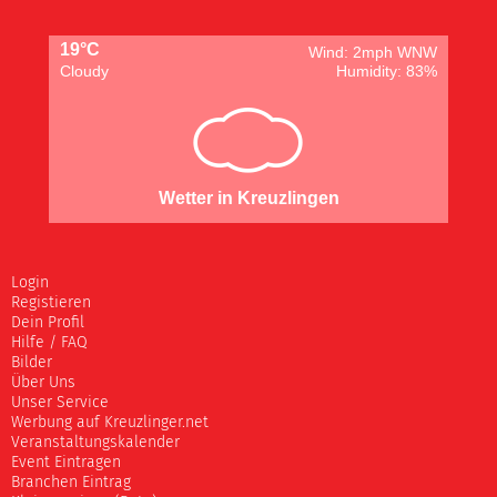
19°C
Wind: 2mph WNW
Cloudy
Humidity: 83%
Wetter in Kreuzlingen
Login
Registieren
Dein Profil
Hilfe / FAQ
Bilder
Über Uns
Unser Service
Werbung auf Kreuzlinger.net
Veranstaltungskalender
Event Eintragen
Branchen Eintrag