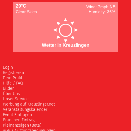
29°C
Wind: 7mph NE
Clear Skies
Humidity: 36%
Wetter in Kreuzlingen
Login
Registieren
Dein Profil
Hilfe / FAQ
Bilder
Über Uns
Unser Service
Werbung auf Kreuzlinger.net
Veranstaltungskalender
Event Eintragen
Branchen Eintrag
Kleinanzeigen (Beta)
AGB / Nutzungsbedingungen