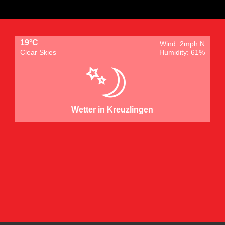
19°C
Wind: 2mph N
Clear Skies
Humidity: 61%
Wetter in Kreuzlingen