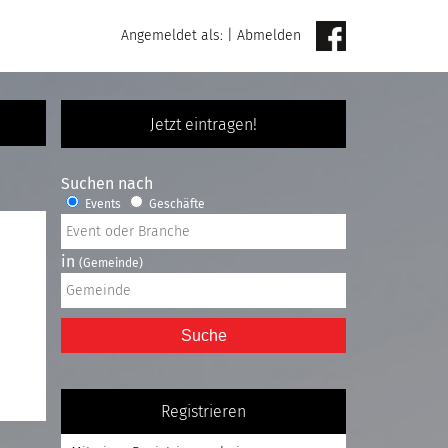
Angemeldet als:
|
Abmelden
Jetzt eintragen!
Suchen nach
Events
Geschäfte
in
(Gemeinde)
Suche
Registrieren