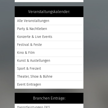
Veranstaltungskalender:
Alle Veranstaltungen
Party & Nachtleben
Konzerte & Live Events
Festival & Feste
Kino & Film
Kunst & Austellungen
Sport & Freizeit
Theater, Show & Bühne
Event Eintragen
Branchen Einträge:
Dienstleistungen
(92)