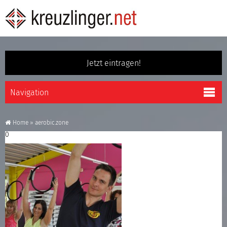
Jetzt eintragen!
Home
»
aerobic.zone
0