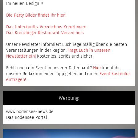
Im neuen Design !!!
Die Party Bilder findet Ihr hier!
Das Unterkunfts-Verzeichnis Kreuzlingen
Das Kreuzlinger Restaurant-Verzeichnis
Unser Newsletter informiert Euch regelmäßig über die besten
Veranstaltungen in der Region!
Tragt Euch in unseren
Newsletter ein
!
Kostenlos, seriös und sicher!
Fehlt noch ein Event in unserer Datenbank?
Hier
könnt ihr
unserer Redaktion einen Tipp geben und einen
Event kostenlos
eintragen
!
Werbung:
www.bodensee-news.de
Das Bodensee Portal !