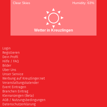
Clear Skies
Humidity: 63%
Wetter in Kreuzlingen
Login
Registieren
Dein Profil
Hilfe / FAQ
Bilder
Über Uns
Unser Service
Werbung auf Kreuzlinger.net
Veranstaltungskalender
Event Eintragen
Branchen Eintrag
Kleinanzeigen (Beta)
AGB / Nutzungsbedingungen
Datenschutzerklärung