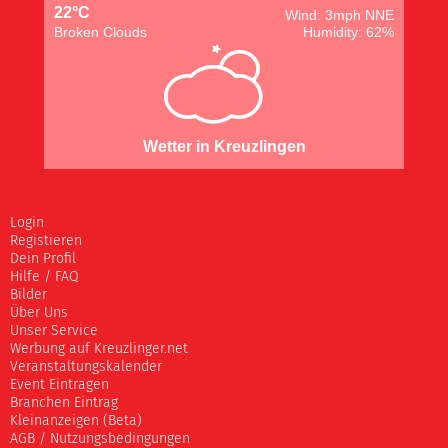
22°C
Wind: 3mph NNE
Broken Clouds
Humidity: 62%
Wetter in Kreuzlingen
Login
Registieren
Dein Profil
Hilfe / FAQ
Bilder
Über Uns
Unser Service
Werbung auf Kreuzlinger.net
Veranstaltungskalender
Event Eintragen
Branchen Eintrag
Kleinanzeigen (Beta)
AGB / Nutzungsbedingungen