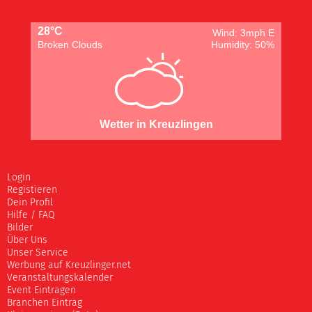
28°C
Wind: 3mph E
Broken Clouds
Humidity: 50%
Wetter in Kreuzlingen
Login
Registieren
Dein Profil
Hilfe / FAQ
Bilder
Über Uns
Unser Service
Werbung auf Kreuzlinger.net
Veranstaltungskalender
Event Eintragen
Branchen Eintrag