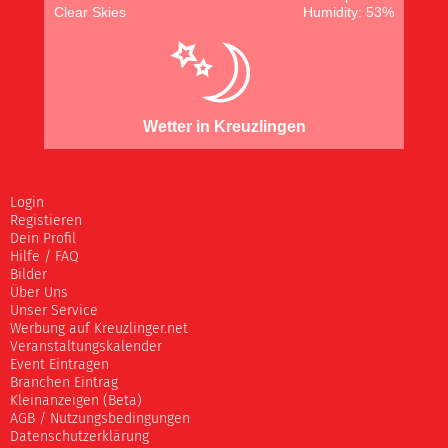
Clear Skies
Humidity: 53%
Wetter in Kreuzlingen
Login
Registieren
Dein Profil
Hilfe / FAQ
Bilder
Über Uns
Unser Service
Werbung auf Kreuzlinger.net
Veranstaltungskalender
Event Eintragen
Branchen Eintrag
Kleinanzeigen (Beta)
AGB / Nutzungsbedingungen
Datenschutzerklärung