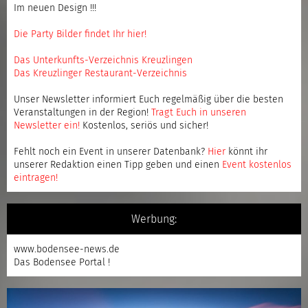
Im neuen Design !!!
Die Party Bilder findet Ihr hier!
Das Unterkunfts-Verzeichnis Kreuzlingen
Das Kreuzlinger Restaurant-Verzeichnis
Unser Newsletter informiert Euch regelmäßig über die besten
Veranstaltungen in der Region!
Tragt Euch in unseren
Newsletter ein
!
Kostenlos, seriös und sicher!
Fehlt noch ein Event in unserer Datenbank?
Hier
könnt ihr
unserer Redaktion einen Tipp geben und einen
Event kostenlos
eintragen
!
Werbung:
www.bodensee-news.de
Das Bodensee Portal !