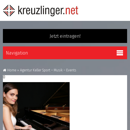
Jetzt eintragen!
Home
»
Agentur Keller Sport – Musik – Events
0