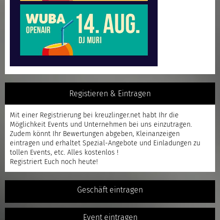
Registieren & Eintragen
Mit einer
Registrierung
bei kreuzlinger.net habt Ihr die
Möglichkeit Events und Unternehmen bei uns einzutragen.
Zudem könnt Ihr Bewertungen abgeben, Kleinanzeigen
eintragen und erhaltet Spezial-Angebote und Einladungen zu
tollen Events, etc. Alles kostenlos !
Registriert
Euch noch heute!
Geschäft eintragen
Event eintragen