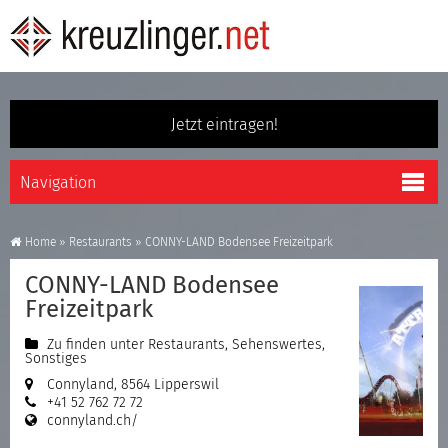
Jetzt eintragen!
Home
»
Restaurants
»
CONNY-LAND Bodensee Freizeitpark
CONNY-LAND Bodensee
Freizeitpark
Zu finden unter
Restaurants
,
Sehenswertes
,
Sonstiges
Connyland, 8564 Lipperswil
+41 52 762 72 72
connyland.ch/