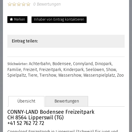
0 Bewertungen
Merken
Inhaber von Eintrag kontaktieren
Eintrag teilen:
Achterbahn
,
Bodensee
,
Connyland
,
Dinopark
,
Stichwörter:
Familie
,
Freizeit
,
Freizeitpark
,
Kinderpark
,
Seelöwen
,
Show
,
Spielpaltz
,
Tiere
,
Tiershow
,
Wassershow
,
Wasserspielplatz
,
Zoo
Übersicht
Bewertungen
CONNY-LAND Bodensee Freizeitpark
CH 8564 Lipperswil (TG)
+41 52 762 72 72
Connyland Freizeitpark
in Lipperswil (Schweiz) für jung und