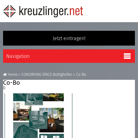
Jetzt eintragen!
Home
»
COWORKING SPACE Bottighofen
»
Co-Bo
Co-Bo
0