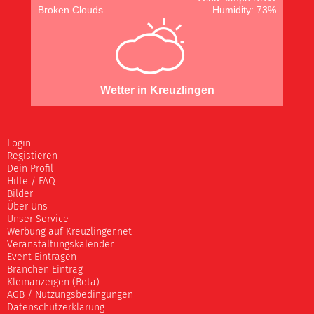
Broken Clouds
Humidity: 73%
Wetter in Kreuzlingen
Login
Registieren
Dein Profil
Hilfe / FAQ
Bilder
Über Uns
Unser Service
Werbung auf Kreuzlinger.net
Veranstaltungskalender
Event Eintragen
Branchen Eintrag
Kleinanzeigen (Beta)
AGB / Nutzungsbedingungen
Datenschutzerklärung