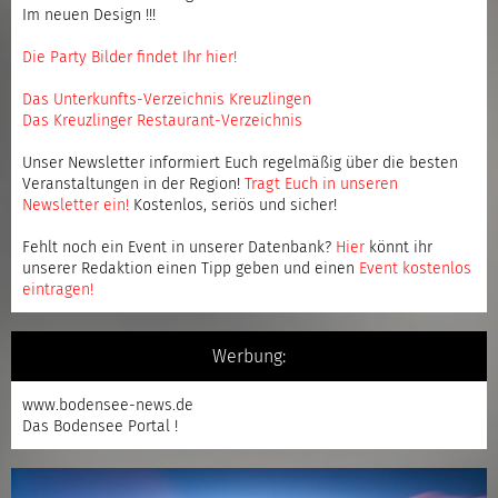
Im neuen Design !!!
Die Party Bilder findet Ihr hier!
Das Unterkunfts-Verzeichnis Kreuzlingen
Das Kreuzlinger Restaurant-Verzeichnis
Unser Newsletter informiert Euch regelmäßig über die besten
Veranstaltungen in der Region!
Tragt Euch in unseren
Newsletter ein
!
Kostenlos, seriös und sicher!
Fehlt noch ein Event in unserer Datenbank?
Hier
könnt ihr
unserer Redaktion einen Tipp geben und einen
Event kostenlos
eintragen
!
Werbung:
www.bodensee-news.de
Das Bodensee Portal !