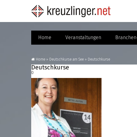
Home
Veranstaltungen
Branchen-
Home
»
Deutschkurse am See
»
Deutschkurse
Deutschkurse
0