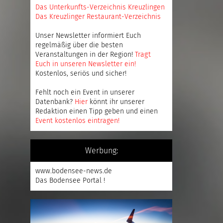
Das Unterkunfts-Verzeichnis Kreuzlingen
Das Kreuzlinger Restaurant-Verzeichnis
Unser Newsletter informiert Euch
regelmäßig über die besten
Veranstaltungen in der Region!
Tragt
Euch in unseren Newsletter ein
!
Kostenlos, seriös und sicher!
Fehlt noch ein Event in unserer
Datenbank?
Hier
könnt ihr unserer
Redaktion einen Tipp geben und einen
Event kostenlos eintragen
!
Werbung:
www.bodensee-news.de
Das Bodensee Portal !