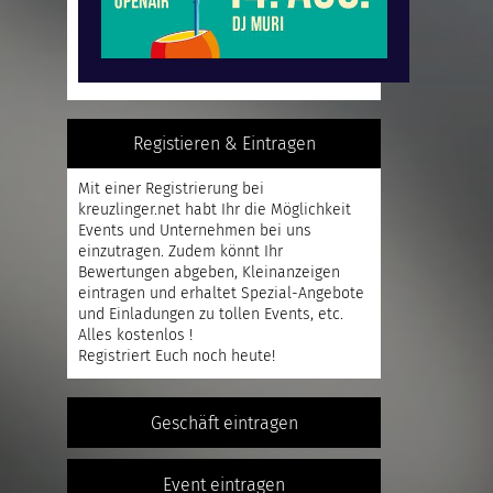
Registieren & Eintragen
Mit einer
Registrierung
bei
kreuzlinger.net habt Ihr die Möglichkeit
Events und Unternehmen bei uns
einzutragen. Zudem könnt Ihr
Bewertungen abgeben, Kleinanzeigen
eintragen und erhaltet Spezial-Angebote
und Einladungen zu tollen Events, etc.
Alles kostenlos !
Registriert
Euch noch heute!
Geschäft eintragen
Event eintragen