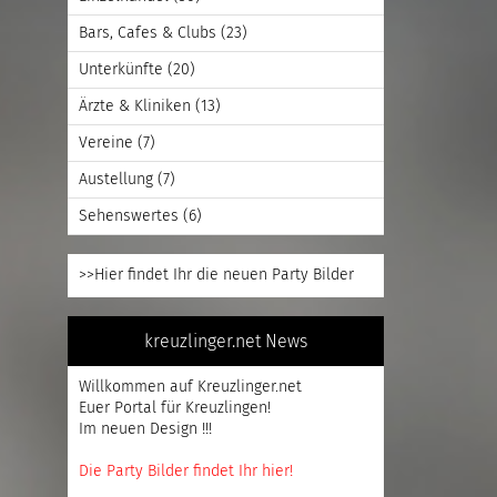
Bars, Cafes & Clubs
(23)
Unterkünfte
(20)
Ärzte & Kliniken
(13)
Vereine
(7)
Austellung
(7)
Sehenswertes
(6)
>>Hier findet Ihr die neuen Party Bilder
kreuzlinger.net News
Willkommen auf Kreuzlinger.net
Euer Portal für Kreuzlingen!
Im neuen Design !!!
Die Party Bilder findet Ihr hier!