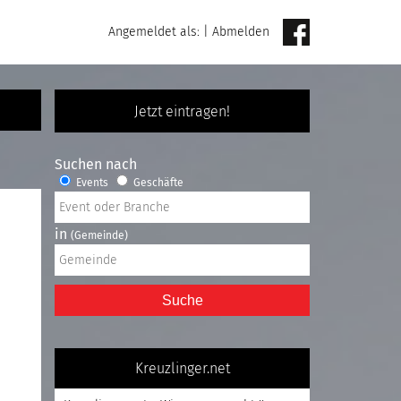
Angemeldet als:
|
Abmelden
Jetzt eintragen!
Suchen nach
Events
Geschäfte
in
(Gemeinde)
Suche
Kreuzlinger.net