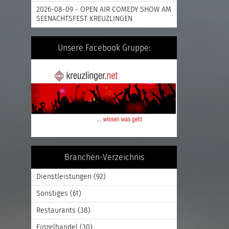
2026-08-09 - OPEN AIR COMEDY SHOW AM
SEENACHTSFEST KREUZLINGEN
Unsere Facebook Gruppe:
Branchen-Verzeichnis
Dienstleistungen
(92)
Sonstiges
(61)
Restaurants
(38)
Einzelhandel
(30)