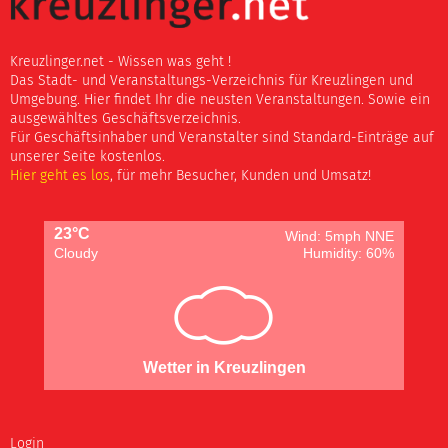
Kreuzlinger.net - Wissen was geht !
Das Stadt- und Veranstaltungs-Verzeichnis für Kreuzlingen und
Umgebung. Hier findet Ihr die neusten Veranstaltungen. Sowie ein
ausgewähltes Geschäftsverzeichnis.
Für Geschäftsinhaber und Veranstalter sind Standard-Einträge auf
unserer Seite kostenlos.
Hier geht es los
, für mehr Besucher, Kunden und Umsatz!
23°C
Wind: 5mph NNE
Cloudy
Humidity: 60%
Wetter in Kreuzlingen
Login