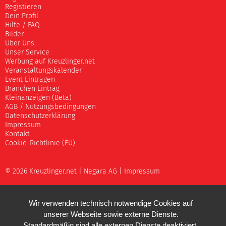
Registieren
Dein Profil
Hilfe / FAQ
Bilder
Über Uns
Unser Service
Werbung auf Kreuzlinger.net
Veranstaltungskalender
Event Eintragen
Branchen Eintrag
Kleinanzeigen (Beta)
AGB / Nutzungsbedingungen
Datenschutzerklärung
Impressum
Kontakt
Cookie-Richtlinie (EU)
© 2026 Kreuzlinger.net |
Negara AG
|
Impressum
Wir verwenden technisch notwendige Cookies auf
unserer Webseite sowie externe Dienste.
Standardmäßig sind alle externen Dienste deaktiviert.