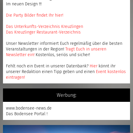
Im neuen Design !!!
Die Party Bilder findet Ihr hier!
Das Unterkunfts-Verzeichnis Kreuzlingen
Das Kreuzlinger Restaurant-Verzeichnis
Unser Newsletter informiert Euch regelmäßig über die besten
Veranstaltungen in der Region!
Tragt Euch in unseren
Newsletter ein
!
Kostenlos, seriös und sicher!
Fehlt noch ein Event in unserer Datenbank?
Hier
könnt ihr
unserer Redaktion einen Tipp geben und einen
Event kostenlos
eintragen
!
Werbung:
www.bodensee-news.de
Das Bodensee Portal !