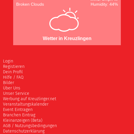
Broken Clouds
Humidity: 44%
Wetter in Kreuzlingen
Login
Registieren
Dein Profil
Hilfe / FAQ
Bilder
Über Uns
Unser Service
Werbung auf Kreuzlinger.net
Veranstaltungskalender
Event Eintragen
Branchen Eintrag
Kleinanzeigen (Beta)
AGB / Nutzungsbedingungen
Datenschutzerklärung