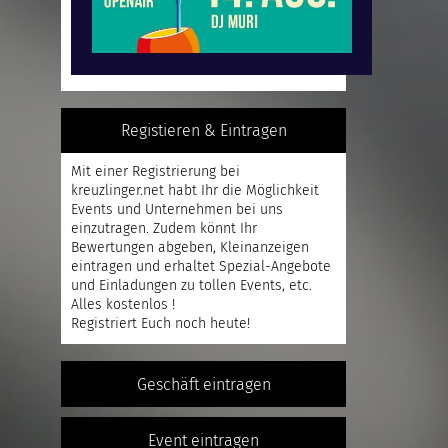
Registieren & Eintragen
Mit einer
Registrierung
bei
kreuzlinger.net habt Ihr die Möglichkeit
Events und Unternehmen bei uns
einzutragen. Zudem könnt Ihr
Bewertungen abgeben, Kleinanzeigen
eintragen und erhaltet Spezial-Angebote
und Einladungen zu tollen Events, etc.
Alles kostenlos !
Registriert
Euch noch heute!
Geschäft eintragen
Event eintragen