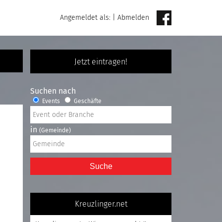
Angemeldet als:
|
Abmelden
Jetzt eintragen!
Suchen nach
Events
Geschäfte
in
(Gemeinde)
Suche
Kreuzlinger.net