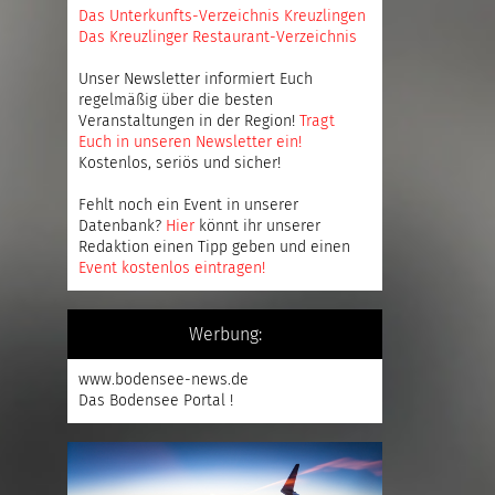
Das Unterkunfts-Verzeichnis Kreuzlingen
Das Kreuzlinger Restaurant-Verzeichnis
Unser Newsletter informiert Euch
regelmäßig über die besten
Veranstaltungen in der Region!
Tragt
Euch in unseren Newsletter ein
!
Kostenlos, seriös und sicher!
Fehlt noch ein Event in unserer
Datenbank?
Hier
könnt ihr unserer
Redaktion einen Tipp geben und einen
Event kostenlos eintragen
!
Werbung:
www.bodensee-news.de
Das Bodensee Portal !