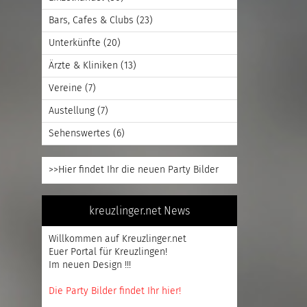
Bars, Cafes & Clubs
(23)
Unterkünfte
(20)
Ärzte & Kliniken
(13)
Vereine
(7)
Austellung
(7)
Sehenswertes
(6)
>>Hier findet Ihr die neuen Party Bilder
kreuzlinger.net News
Willkommen auf Kreuzlinger.net
Euer Portal für Kreuzlingen!
Im neuen Design !!!
Die Party Bilder findet Ihr hier!