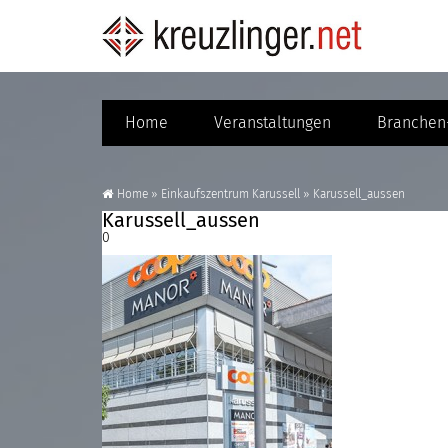
Home
Veranstaltungen
Branchen-
Home
»
Einkaufszentrum Karussell
»
Karussell_aussen
Karussell_aussen
0