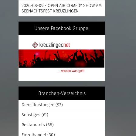
2026-08-09 - OPEN AIR COMEDY SHOW AM
SEENACHTSFEST KREUZLINGEN
Unsere Facebook Gruppe:
Branchen-Verzeichnis
Dienstleistungen
(92)
Sonstiges
(61)
Restaurants
(38)
Einzelhandel
(30)