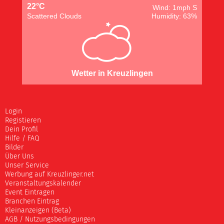
22°C
Wind: 1mph S
Scattered Clouds
Humidity: 63%
Wetter in Kreuzlingen
Login
Registieren
Dein Profil
Hilfe / FAQ
Bilder
Über Uns
Unser Service
Werbung auf Kreuzlinger.net
Veranstaltungskalender
Event Eintragen
Branchen Eintrag
Kleinanzeigen (Beta)
AGB / Nutzungsbedingungen