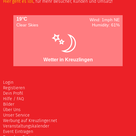
Hier geht es los
, für mehr Besucher, Kunden und Umsatz!
19°C
Wind: 1mph NE
Clear Skies
Humidity: 61%
Wetter in Kreuzlingen
Login
Registieren
Dein Profil
Hilfe / FAQ
Bilder
Über Uns
Unser Service
Werbung auf Kreuzlinger.net
Veranstaltungskalender
Event Eintragen