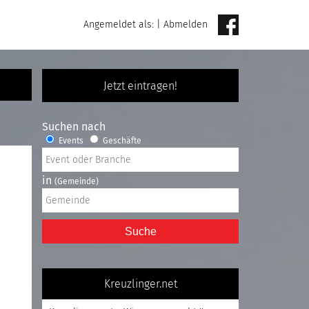
Angemeldet als:
|
Abmelden
Jetzt eintragen!
Suchen nach
Events
Geschäfte
in
(Gemeinde)
Suche
Kreuzlinger.net