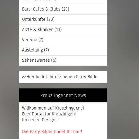
Bars, Cafes & Clubs
(23)
Unterkünfte
(20)
Ärzte & Kliniken
(13)
Vereine
(7)
Austellung
(7)
Sehenswertes
(6)
>>Hier findet Ihr die neuen Party Bilder
kreuzlinger.net News
Willkommen auf Kreuzlinger.net
Euer Portal für Kreuzlingen!
Im neuen Design !!!
Die Party Bilder findet Ihr hier!