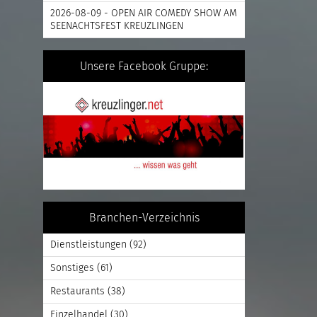
2026-08-09 - OPEN AIR COMEDY SHOW AM
SEENACHTSFEST KREUZLINGEN
Unsere Facebook Gruppe:
Branchen-Verzeichnis
Dienstleistungen
(92)
Sonstiges
(61)
Restaurants
(38)
Einzelhandel
(30)