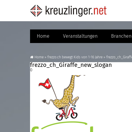
Home
Veranstaltungen
Branchen-
Home
»
frezzo.ch bewegt Kids von 1-16 Jahre
»
frezzo_ch_Giraf
frezzo_ch_Giraffe_new_slogan
0