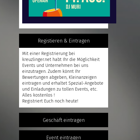
Registieren & Eintragen
Mit einer
Registrierung
bei
kreuzlinger.net habt Ihr die Möglichkeit
Events und Unternehmen bei uns
einzutragen. Zudem könnt Ihr
Bewertungen abgeben, Kleinanzeigen
eintragen und erhaltet Spezial-Angebote
und Einladungen zu tollen Events, etc.
Alles kostenlos !
Registriert
Euch noch heute!
Geschäft eintragen
Event eintragen