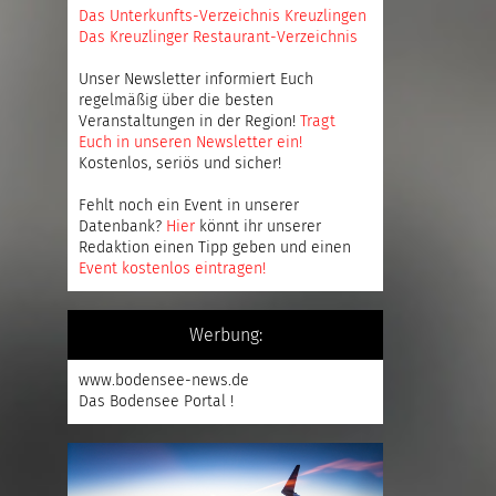
Das Unterkunfts-Verzeichnis Kreuzlingen
Das Kreuzlinger Restaurant-Verzeichnis
Unser Newsletter informiert Euch
regelmäßig über die besten
Veranstaltungen in der Region!
Tragt
Euch in unseren Newsletter ein
!
Kostenlos, seriös und sicher!
Fehlt noch ein Event in unserer
Datenbank?
Hier
könnt ihr unserer
Redaktion einen Tipp geben und einen
Event kostenlos eintragen
!
Werbung:
www.bodensee-news.de
Das Bodensee Portal !