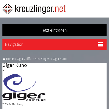
Jetzt eintragen!
Home
»
Giger Coiffure Kreuzlingen
»
Giger Kuno
Giger Kuno
0
2015-07-10 |
Larry