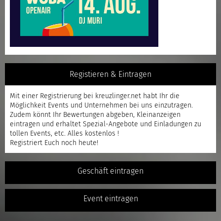
Registieren & Eintragen
Mit einer
Registrierung
bei kreuzlinger.net habt Ihr die
Möglichkeit Events und Unternehmen bei uns einzutragen.
Zudem könnt Ihr Bewertungen abgeben, Kleinanzeigen
eintragen und erhaltet Spezial-Angebote und Einladungen zu
tollen Events, etc. Alles kostenlos !
Registriert
Euch noch heute!
Geschäft eintragen
Event eintragen