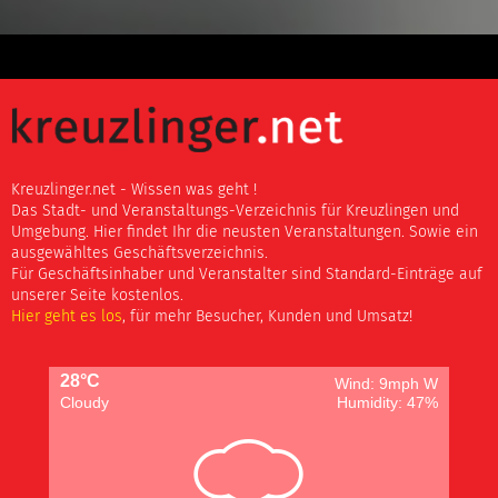
Kreuzlinger.net - Wissen was geht !
Das Stadt- und Veranstaltungs-Verzeichnis für Kreuzlingen und
Umgebung. Hier findet Ihr die neusten Veranstaltungen. Sowie ein
ausgewähltes Geschäftsverzeichnis.
Für Geschäftsinhaber und Veranstalter sind Standard-Einträge auf
unserer Seite kostenlos.
Hier geht es los
, für mehr Besucher, Kunden und Umsatz!
28°C
Wind: 9mph W
Cloudy
Humidity: 47%