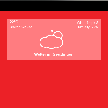
22°C
Wind: 1mph S
Broken Clouds
Humidity: 79%
Wetter in Kreuzlingen