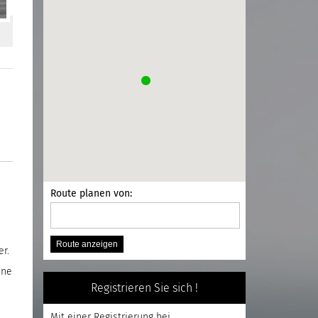
Route planen von:
r.
ine
Registrieren Sie sich !
Mit einer
Registrierung
bei