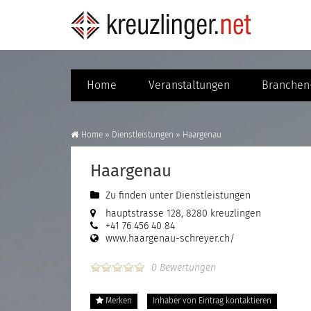
Home
Veranstaltungen
Branchen-
Home
»
Dienstleistungen
»
Haargenau
Haargenau
Zu finden unter
Dienstleistungen
hauptstrasse 128, 8280 kreuzlingen
+41 76 456 40 84
www.haargenau-schreyer.ch/
0 Bewertungen
Merken
Inhaber von Eintrag kontaktieren