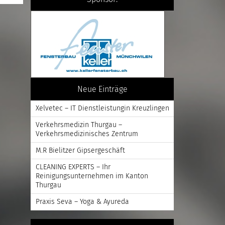
Neue Einträge
Xelvetec – IT Dienstleistungin Kreuzlingen
Verkehrsmedizin Thurgau –
Verkehrsmedizinisches Zentrum
M.R Bielitzer Gipsergeschäft
CLEANING EXPERTS – Ihr
Reinigungsunternehmen im Kanton
Thurgau
Praxis Seva – Yoga & Ayureda