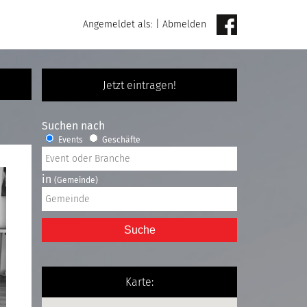
Angemeldet als:
|
Abmelden
Jetzt eintragen!
Suchen nach
Events
Geschäfte
in
(Gemeinde)
Suche
Karte: