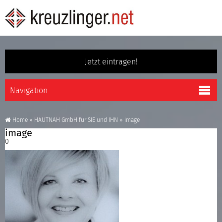
Jetzt eintragen!
Home
»
HAUTNAH GmbH für SIE und IHN
»
image
image
0