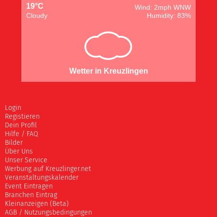
19°C
Wind: 2mph WNW
Cloudy
Humidity: 83%
Wetter in Kreuzlingen
Login
Registieren
Dein Profil
Hilfe / FAQ
Bilder
Über Uns
Unser Service
Werbung auf Kreuzlinger.net
Veranstaltungskalender
Event Eintragen
Branchen Eintrag
Kleinanzeigen (Beta)
AGB / Nutzungsbedingungen