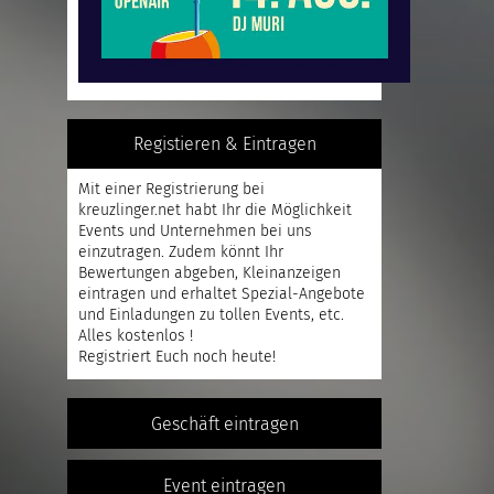
Registieren & Eintragen
Mit einer
Registrierung
bei
kreuzlinger.net habt Ihr die Möglichkeit
Events und Unternehmen bei uns
einzutragen. Zudem könnt Ihr
Bewertungen abgeben, Kleinanzeigen
eintragen und erhaltet Spezial-Angebote
und Einladungen zu tollen Events, etc.
Alles kostenlos !
Registriert
Euch noch heute!
Geschäft eintragen
Event eintragen