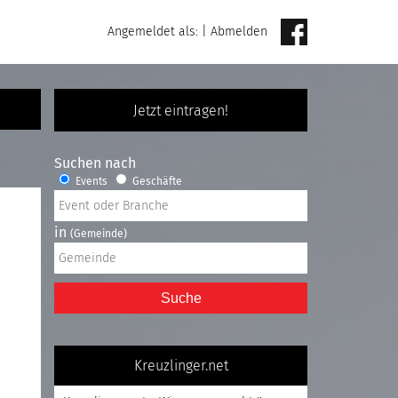
Angemeldet als:
|
Abmelden
Jetzt eintragen!
Suchen nach
Events
Geschäfte
in
(Gemeinde)
Suche
Kreuzlinger.net