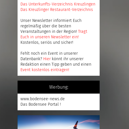
Das Unterkunfts-Verzeichnis Kreuzlingen
Das Kreuzlinger Restaurant-Verzeichnis
Unser Newsletter informiert Euch
regelmäßig über die besten
Veranstaltungen in der Region!
Tragt
Euch in unseren Newsletter ein
!
Kostenlos, seriös und sicher!
Fehlt noch ein Event in unserer
Datenbank?
Hier
könnt ihr unserer
Redaktion einen Tipp geben und einen
Event kostenlos eintragen
!
Werbung:
www.bodensee-news.de
Das Bodensee Portal !