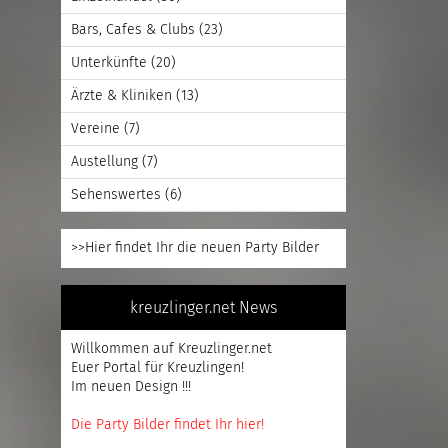
Bars, Cafes & Clubs
(23)
Unterkünfte
(20)
Ärzte & Kliniken
(13)
Vereine
(7)
Austellung
(7)
Sehenswertes
(6)
>>Hier findet Ihr die neuen Party Bilder
kreuzlinger.net News
Willkommen auf Kreuzlinger.net
Euer Portal für Kreuzlingen!
Im neuen Design !!!
Die Party Bilder findet Ihr hier!