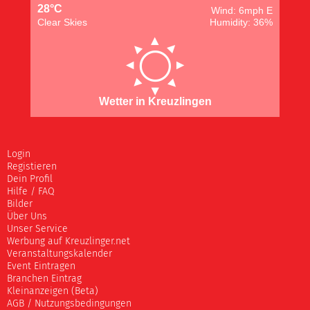
28°C
Wind: 6mph E
Clear Skies
Humidity: 36%
Wetter in Kreuzlingen
Login
Registieren
Dein Profil
Hilfe / FAQ
Bilder
Über Uns
Unser Service
Werbung auf Kreuzlinger.net
Veranstaltungskalender
Event Eintragen
Branchen Eintrag
Kleinanzeigen (Beta)
AGB / Nutzungsbedingungen