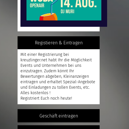
Registieren & Eintragen
Mit einer
Registrierung
bei
kreuzlinger.net habt Ihr die Möglichkeit
Events und Unternehmen bei uns
einzutragen. Zudem könnt Ihr
Bewertungen abgeben, Kleinanzeigen
eintragen und erhaltet Spezial-Angebote
und Einladungen zu tollen Events, etc.
Alles kostenlos !
Registriert
Euch noch heute!
Geschäft eintragen