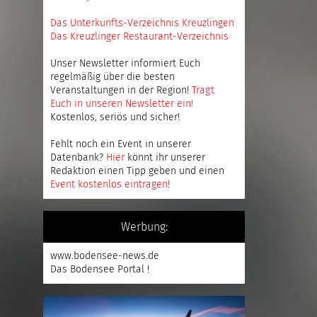
Das Unterkunfts-Verzeichnis Kreuzlingen
Das Kreuzlinger Restaurant-Verzeichnis
Unser Newsletter informiert Euch
regelmäßig über die besten
Veranstaltungen in der Region!
Tragt
Euch in unseren Newsletter ein
!
Kostenlos, seriös und sicher!
Fehlt noch ein Event in unserer
Datenbank?
Hier
könnt ihr unserer
Redaktion einen Tipp geben und einen
Event kostenlos eintragen
!
Werbung:
www.bodensee-news.de
Das Bodensee Portal !