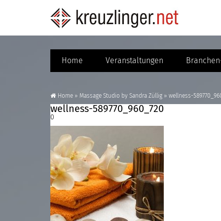
Home
Veranstaltungen
Branchen-
Home
»
Massage Studio by Sandra Züllig
»
wellness-589770_96
wellness-589770_960_720
0