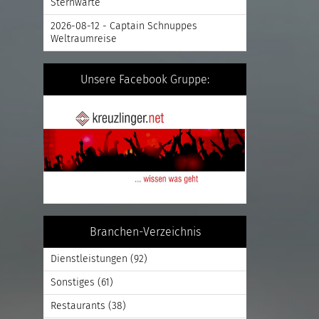
Sternwarte
2026-08-12 - Captain Schnuppes
Weltraumreise
Unsere Facebook Gruppe:
Branchen-Verzeichnis
Dienstleistungen
(92)
Sonstiges
(61)
Restaurants
(38)