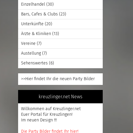
Einzelhandel
(30)
Bars, Cafes & Clubs
(23)
Unterkünfte
(20)
Ärzte & Kliniken
(13)
Vereine
(7)
Austellung
(7)
Sehenswertes
(6)
>>Hier findet Ihr die neuen Party Bilder
kreuzlinger.net News
Willkommen auf Kreuzlinger.net
Euer Portal für Kreuzlingen!
Im neuen Design !!!
Die Party Bilder findet Ihr hier!