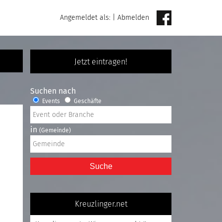
Angemeldet als:
|
Abmelden
Jetzt eintragen!
Suchen nach
Events
Geschäfte
in
(Gemeinde)
Suche
Kreuzlinger.net