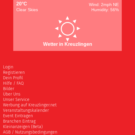
20°C
Wind: 2mph NE
Clear Skies
Humidity: 56%
Wetter in Kreuzlingen
Login
Registieren
Dein Profil
Hilfe / FAQ
Bilder
Über Uns
Unser Service
Werbung auf Kreuzlinger.net
Veranstaltungskalender
Event Eintragen
Branchen Eintrag
Kleinanzeigen (Beta)
AGB / Nutzungsbedingungen