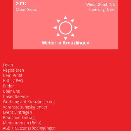
20°C
Wind: 2mph NE
Clear Skies
Humidity: 56%
Wetter in Kreuzlingen
Login
Registieren
Dein Profil
Hilfe / FAQ
Bilder
Über Uns
Unser Service
Werbung auf Kreuzlinger.net
Veranstaltungskalender
Event Eintragen
Branchen Eintrag
Kleinanzeigen (Beta)
AGB / Nutzungsbedingungen