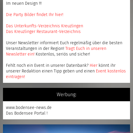
Im neuen Design !!!
Die Party Bilder findet Ihr hier!
Das Unterkunfts-Verzeichnis Kreuzlingen
Das Kreuzlinger Restaurant-Verzeichnis
Unser Newsletter informiert Euch regelmäßig über die besten
Veranstaltungen in der Region!
Tragt Euch in unseren
Newsletter ein
!
Kostenlos, seriös und sicher!
Fehlt noch ein Event in unserer Datenbank?
Hier
könnt ihr
unserer Redaktion einen Tipp geben und einen
Event kostenlos
eintragen
!
Werbung:
www.bodensee-news.de
Das Bodensee Portal !