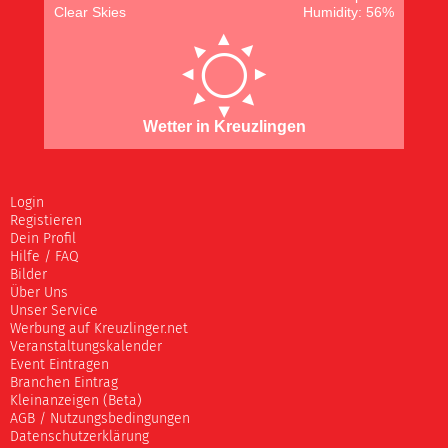
Clear Skies
Humidity: 56%
Wetter in Kreuzlingen
Login
Registieren
Dein Profil
Hilfe / FAQ
Bilder
Über Uns
Unser Service
Werbung auf Kreuzlinger.net
Veranstaltungskalender
Event Eintragen
Branchen Eintrag
Kleinanzeigen (Beta)
AGB / Nutzungsbedingungen
Datenschutzerklärung