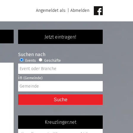
Angemeldet als:
|
Abmelden
Jetzt eintragen!
Suchen nach
Events
Geschäfte
in
(Gemeinde)
Suche
Kreuzlinger.net