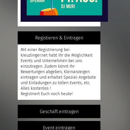
Registieren & Eintragen
Mit einer
Registrierung
bei
kreuzlinger.net habt Ihr die Möglichkeit
Events und Unternehmen bei uns
einzutragen. Zudem könnt Ihr
Bewertungen abgeben, Kleinanzeigen
eintragen und erhaltet Spezial-Angebote
und Einladungen zu tollen Events, etc.
Alles kostenlos !
Registriert
Euch noch heute!
Geschäft eintragen
Event eintragen