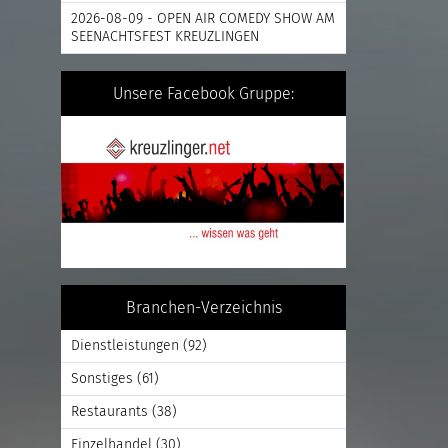
2026-08-09 - OPEN AIR COMEDY SHOW AM
SEENACHTSFEST KREUZLINGEN
Unsere Facebook Gruppe:
Branchen-Verzeichnis
Dienstleistungen
(92)
Sonstiges
(61)
Restaurants
(38)
Einzelhandel
(30)