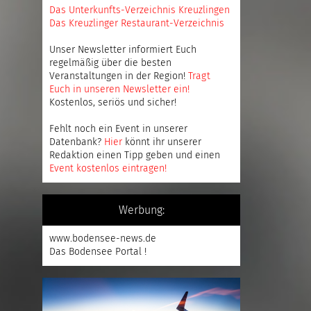
Das Unterkunfts-Verzeichnis Kreuzlingen
Das Kreuzlinger Restaurant-Verzeichnis
Unser Newsletter informiert Euch
regelmäßig über die besten
Veranstaltungen in der Region!
Tragt
Euch in unseren Newsletter ein
!
Kostenlos, seriös und sicher!
Fehlt noch ein Event in unserer
Datenbank?
Hier
könnt ihr unserer
Redaktion einen Tipp geben und einen
Event kostenlos eintragen
!
Werbung:
www.bodensee-news.de
Das Bodensee Portal !