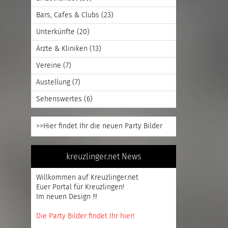
Bars, Cafes & Clubs
(23)
Unterkünfte
(20)
Ärzte & Kliniken
(13)
Vereine
(7)
Austellung
(7)
Sehenswertes
(6)
>>Hier findet Ihr die neuen Party Bilder
kreuzlinger.net News
Willkommen auf Kreuzlinger.net
Euer Portal für Kreuzlingen!
Im neuen Design !!!
Die Party Bilder findet Ihr hier!