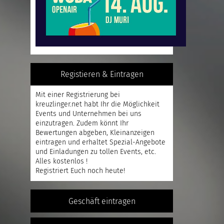
Registieren & Eintragen
Mit einer
Registrierung
bei
kreuzlinger.net habt Ihr die Möglichkeit
Events und Unternehmen bei uns
einzutragen. Zudem könnt Ihr
Bewertungen abgeben, Kleinanzeigen
eintragen und erhaltet Spezial-Angebote
und Einladungen zu tollen Events, etc.
Alles kostenlos !
Registriert
Euch noch heute!
Geschäft eintragen