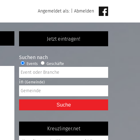
Angemeldet als:
|
Abmelden
Jetzt eintragen!
Suchen nach
Events
Geschäfte
in
(Gemeinde)
Suche
Kreuzlinger.net