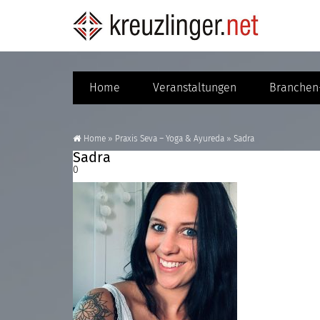
Home
Veranstaltungen
Branchen-
Home
»
Praxis Seva – Yoga & Ayureda
»
Sadra
Sadra
0