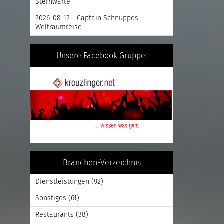
Sternwarte
2026-08-12 - Captain Schnuppes
Weltraumreise
Unsere Facebook Gruppe:
Branchen-Verzeichnis
Dienstleistungen
(92)
Sonstiges
(61)
Restaurants
(38)