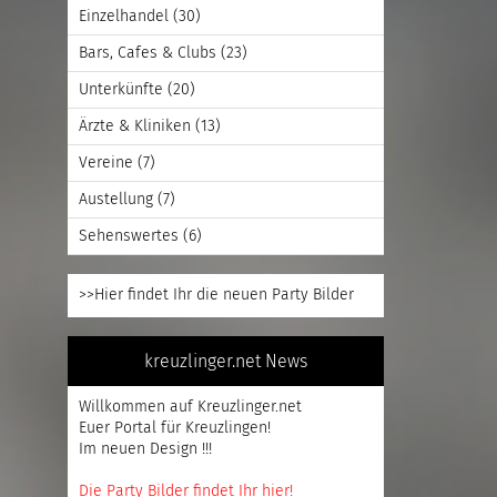
Einzelhandel
(30)
Bars, Cafes & Clubs
(23)
Unterkünfte
(20)
Ärzte & Kliniken
(13)
Vereine
(7)
Austellung
(7)
Sehenswertes
(6)
>>Hier findet Ihr die neuen Party Bilder
kreuzlinger.net News
Willkommen auf Kreuzlinger.net
Euer Portal für Kreuzlingen!
Im neuen Design !!!
Die Party Bilder findet Ihr hier!