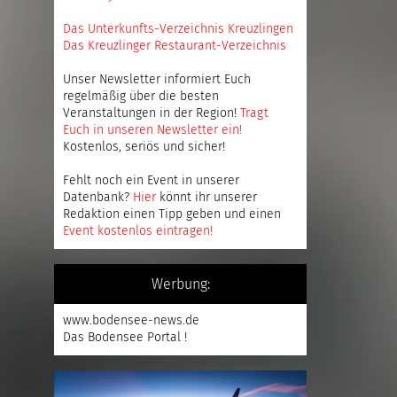
Das Unterkunfts-Verzeichnis Kreuzlingen
Das Kreuzlinger Restaurant-Verzeichnis
Unser Newsletter informiert Euch
regelmäßig über die besten
Veranstaltungen in der Region!
Tragt
Euch in unseren Newsletter ein
!
Kostenlos, seriös und sicher!
Fehlt noch ein Event in unserer
Datenbank?
Hier
könnt ihr unserer
Redaktion einen Tipp geben und einen
Event kostenlos eintragen
!
Werbung:
www.bodensee-news.de
Das Bodensee Portal !