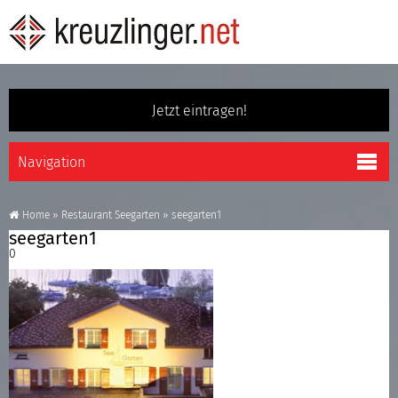
Jetzt eintragen!
Home
»
Restaurant Seegarten
»
seegarten1
seegarten1
0