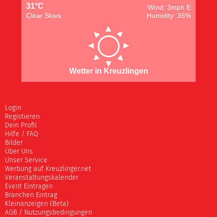
31°C
Wind: 3mph E
Clear Skies
Humidity: 35%
Wetter in Kreuzlingen
Login
Registieren
Dein Profil
Hilfe / FAQ
Bilder
Über Uns
Unser Service
Werbung auf Kreuzlinger.net
Veranstaltungskalender
Event Eintragen
Branchen Eintrag
Kleinanzeigen (Beta)
AGB / Nutzungsbedingungen