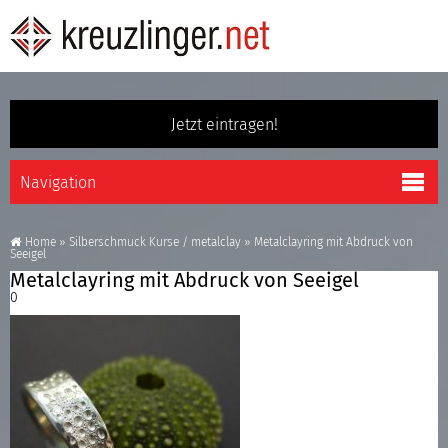
Jetzt eintragen!
Home
»
Silberschmuck Kurse / metalclay
»
Metalclayring mit Abdruck von
Seeigel
Metalclayring mit Abdruck von Seeigel
0