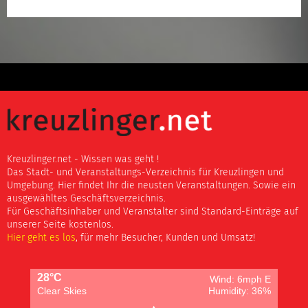
Kreuzlinger.net - Wissen was geht !
Das Stadt- und Veranstaltungs-Verzeichnis für Kreuzlingen und
Umgebung. Hier findet Ihr die neusten Veranstaltungen. Sowie ein
ausgewähltes Geschäftsverzeichnis.
Für Geschäftsinhaber und Veranstalter sind Standard-Einträge auf
unserer Seite kostenlos.
Hier geht es los
, für mehr Besucher, Kunden und Umsatz!
28°C
Wind: 6mph E
Clear Skies
Humidity: 36%