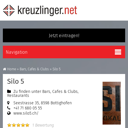
Jetzt eintragen!
Home
»
Bars, Cafes & Clubs
»
Silo 5
Silo 5
Zu finden unter
Bars, Cafes & Clubs
,
Restaurants
Seestrasse 35, 8598 Bottighofen
+41 71 680 05 55
www.silo5.ch/
1 Bewertung