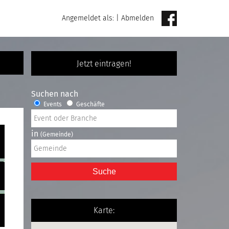
Angemeldet als:
|
Abmelden
Jetzt eintragen!
Suchen nach
Events
Geschäfte
in
(Gemeinde)
Suche
Karte: