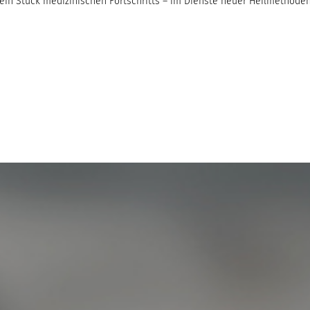
r ein Stück medizinischen Fortschritts – im Dienste neuer Heilmethoden