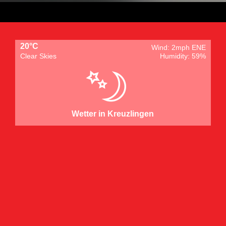
20°C
Wind: 2mph ENE
Clear Skies
Humidity: 59%
Wetter in Kreuzlingen