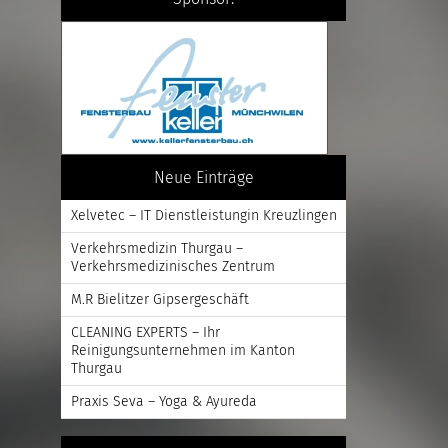
Neue Einträge
Xelvetec – IT Dienstleistungin Kreuzlingen
Verkehrsmedizin Thurgau –
Verkehrsmedizinisches Zentrum
M.R Bielitzer Gipsergeschäft
CLEANING EXPERTS – Ihr
Reinigungsunternehmen im Kanton
Thurgau
Praxis Seva – Yoga & Ayureda